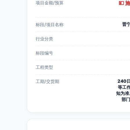
项目金额/预算
💴
晋
标段/项目名称
行业分类
标段编号
工程类型
24
工期/交货期
等工
知为准
部