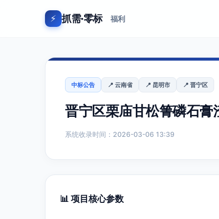
抓需·零标
⚡
福利
中标公告
📍 云南省
📍 昆明市
📍 晋宁区
晋宁区栗庙甘松箐磷石膏
系统收录时间：2026-03-06 13:39
📊 项目核心参数