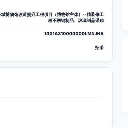
长城博物馆改造提升工程项目（博物馆主体）--精装修工
程不锈钢制品、玻璃制品采购
1001A310000000LMNJNA
招采