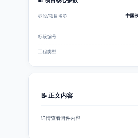
📊 项目核心参数
中国
标段/项目名称
标段编号
工程类型
📝 正文内容
详情查看附件内容