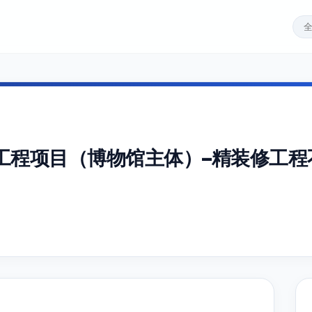
工程项目（博物馆主体）–精装修工程