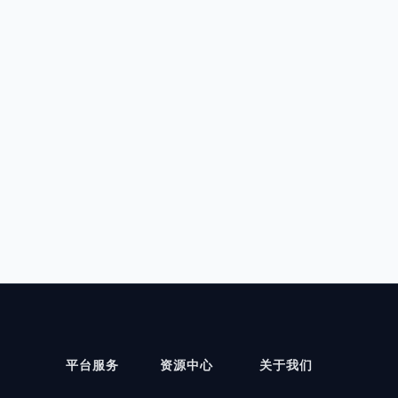
平台服务
资源中心
关于我们