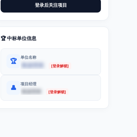
登录后关注项目
🏆 中标单位信息
单位名称
🏆
数据受限
[登录解锁]
项目经理
👤
数据受限
[登录解锁]