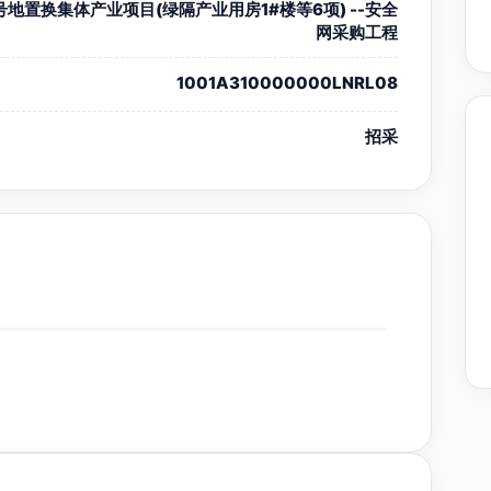
号地置换集体产业项目(绿隔产业用房1#楼等6项) --安全
网采购工程
1001A310000000LNRL08
招采