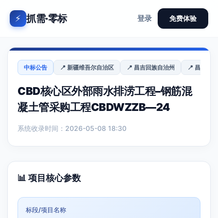
抓需·零标
⚡
登录
免费体验
中标公告
📍 新疆维吾尔自治区
📍 昌吉回族自治州
📍 昌吉市
CBD核心区外部雨水排涝工程–钢筋混
凝土管采购工程CBDWZZB—24
系统收录时间：2026-05-08 18:30
📊 项目核心参数
标段/项目名称