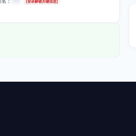
是姓名：
***
[登录解锁关键信息]
分