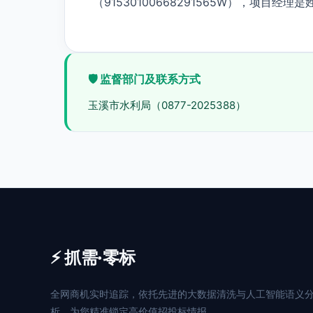
（91530100668291565W），项目经理
🛡️ 监督部门及联系方式
玉溪市水利局（0877-2025388）
⚡ 抓需·零标
全网商机实时追踪，依托先进的大数据清洗与人工智能语义
析，为您精准锁定高价值招投标情报。