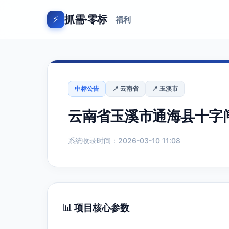
抓需·零标
⚡
福利
中标公告
📍 云南省
📍 玉溪市
云南省玉溪市通海县十字闸
系统收录时间：2026-03-10 11:08
📊 项目核心参数