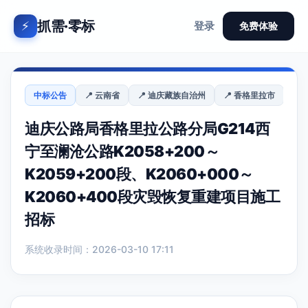
抓需·零标
⚡
登录
免费体验
中标公告
📍 云南省
📍 迪庆藏族自治州
📍 香格里拉市
迪庆公路局香格里拉公路分局G214西
宁至澜沧公路K2058+200～
K2059+200段、K2060+000～
K2060+400段灾毁恢复重建项目施工
招标
系统收录时间：2026-03-10 17:11