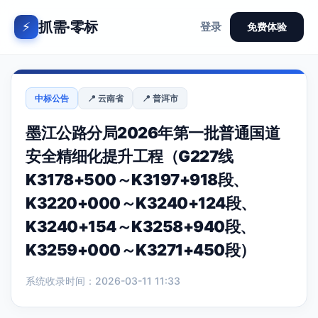
抓需·零标
⚡
登录
免费体验
中标公告
📍 云南省
📍 普洱市
墨江公路分局2026年第一批普通国道
安全精细化提升工程（G227线
K3178+500～K3197+918段、
K3220+000～K3240+124段、
K3240+154～K3258+940段、
K3259+000～K3271+450段）
系统收录时间：2026-03-11 11:33